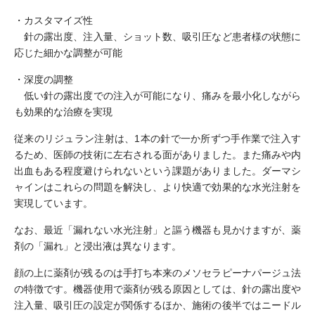
・カスタマイズ性
針の露出度、注入量、ショット数、吸引圧など患者様の状態に
応じた細かな調整が可能
・深度の調整
低い針の露出度での注入が可能になり、痛みを最小化しながら
も効果的な治療を実現
従来のリジュラン注射は、1本の針で一か所ずつ手作業で注入す
るため、医師の技術に左右される面がありました。また痛みや内
出血もある程度避けられないという課題がありました。ダーマシ
ャインはこれらの問題を解決し、より快適で効果的な水光注射を
実現しています。
なお、最近「漏れない水光注射」と謳う機器も見かけますが、薬
剤の「漏れ」と浸出液は異なります。
顔の上に薬剤が残るのは手打ち本来のメソセラピーナパージュ法
の特徴です。機器使用で薬剤が残る原因としては、針の露出度や
注入量、吸引圧の設定が関係するほか、施術の後半ではニードル