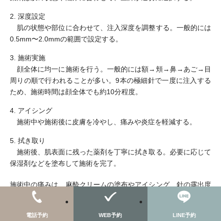
2. 深度設定
肌の状態や部位に合わせて、注入深度を調整する。一般的には
0.5mm〜2.0mmの範囲で設定する。
3. 施術実施
顔全体に均一に施術を行う。一般的には額→頬→鼻→あご→目
周りの順で行われることが多い。9本の極細針で一度に注入する
ため、施術時間は顔全体でも約10分程度。
4. アイシング
施術中や施術後に皮膚を冷やし、痛みや炎症を軽減する。
5. 拭き取り
施術後、肌表面に残った薬剤を丁寧に拭き取る。必要に応じて
保湿剤などを塗布して施術を完了。
施術中の痛みは、麻酔クリームの塗布やアイシング、針の露出度
調整や注入量と吸引圧の最適化などにより、最小限に抑えられま
す。特にダーマシャインプロでは、より細い針と改良された吸引
電話予約
WEB予約
LINE予約
機能により、痛みをさらに軽減しているのです。これらの工夫に