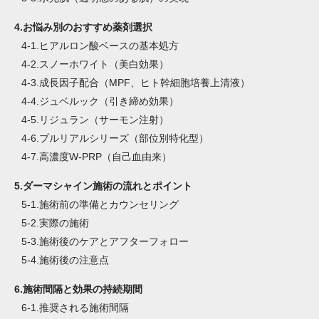
4.
お悩み別のおすすめ薬剤選択
4-1.
ヒアルロン酸ベースの基本処方
4-2.
スノーホワイト（美白効果）
4-3.
成長因子配合（MPF、ヒト幹細胞培養上清液）
4-4.
ジュベルック（引き締め効果）
4-5.
リジュラン（サーモン注射）
4-6.
プルリアルシリーズ（部位別特化型）
4-7.
高濃度W-PRP（自己血由来）
5.
ダーマシャイン施術の流れとポイント
5-1.
施術前の準備とカウンセリング
5-2.
実際の施術
5-3.
施術後のケアとアフターフォロー
5-4.
施術後の注意点
6.
施術間隔と効果の持続期間
6-1.
推奨される施術間隔