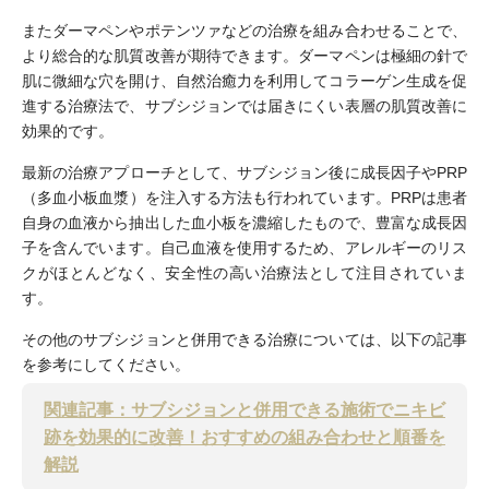
またダーマペンやポテンツァなどの治療を組み合わせることで、
より総合的な肌質改善が期待できます。ダーマペンは極細の針で
肌に微細な穴を開け、自然治癒力を利用してコラーゲン生成を促
進する治療法で、サブシジョンでは届きにくい表層の肌質改善に
効果的です。
最新の治療アプローチとして、サブシジョン後に成長因子やPRP
（多血小板血漿）を注入する方法も行われています。PRPは患者
自身の血液から抽出した血小板を濃縮したもので、豊富な成長因
子を含んでいます。自己血液を使用するため、アレルギーのリス
クがほとんどなく、安全性の高い治療法として注目されていま
す。
その他のサブシジョンと併用できる治療については、以下の記事
を参考にしてください。
関連記事：サブシジョンと併用できる施術でニキビ
跡を効果的に改善！おすすめの組み合わせと順番を
解説