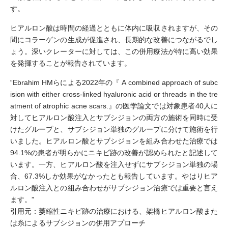
す。
ヒアルロン酸は時間の経過とともに体内に吸収されますが、その
間にコラーゲンの生成が促進され、長期的な改善につながるでし
ょう。深いクレーターに対しては、この併用療法が特に高い効果
を発揮することが報告されています。
“Ebrahim HMらによる2022年の『 A combined approach of subc
ision with either cross-linked hyaluronic acid or threads in the tre
atment of atrophic acne scars.』の医学論文では対象患者40人に
対してヒアルロン酸注入とサブシジョンの両方の施術を同時に受
けたグループと、サブシジョン単独のグループに分けて施術を行
いました。ヒアルロン酸とサブシジョンを組み合わせた治療では
94.1%の患者が明らかにニキビ跡の改善が認められたと記述して
います。一方、ヒアルロン酸を注入せずにサブシジョン単独の場
合、67.3%しか効果がなかったとも報告しています。やはりヒア
ルロン酸注入との組み合わせがサブシジョン治療では重要と言え
ます。”
引用元：萎縮性ニキビ跡の治療における、架橋ヒアルロン酸また
は糸によるサブシジョンの併用アプローチ