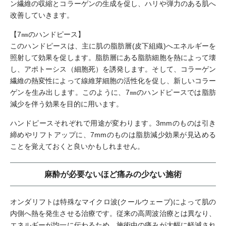
ン繊維の収縮とコラーゲンの生成を促し、ハリや弾力のある肌へ
改善していきます。
【7㎜のハンドピース】
このハンドピースは、主に肌の脂肪層(皮下組織)へエネルギーを
照射して効果を促します。脂肪層にある脂肪細胞を熱によって壊
し、アポトーシス（細胞死）を誘発します。そして、コラーゲン
繊維の熱変性によって線維芽細胞の活性化を促し、新しいコラー
ゲンを生み出します。このように、7㎜のハンドピースでは脂肪
減少を伴う効果を目的に用います。
ハンドピースそれぞれで用途が変わります。3mmのものは引き
締めやリフトアップに、7mmのものは脂肪減少効果が見込める
ことを覚えておくと良いかもしれません。
麻酔が必要ないほど痛みの少ない施術
オンダリフトは特殊なマイクロ波(クールウェーブ)によって肌の
内側へ熱を発生させる治療です。従来の高周波治療とは異なり、
エネルギーが均一に伝わるため、施術中の痛みが大幅に軽減され