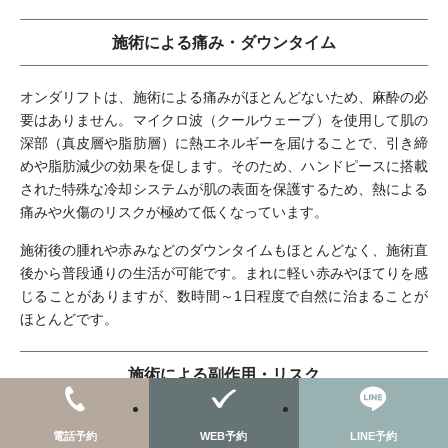
施術による痛み・ダウンタイム
オンダリフトは、施術による痛みがほとんどないため、麻酔の必
要はありません。マイクロ波（クールウェーブ）を使用して肌の
深部（真皮層や脂肪層）に熱エネルギーを届けることで、引き締
めや脂肪減少の効果を促します。そのため、ハンドピースに搭載
された特殊な冷却システムが肌の表面を保護するため、熱による
痛みや火傷のリスクが極めて低くなっています。
施術後の腫れや赤みなどのダウンタイムもほとんどなく、施術直
後から普段通りの生活が可能です。まれに軽い赤みやほてりを感
じることがありますが、数時間～1日程度で自然に治まることが
ほとんどです。
施術による副作用・リスク
オンダリフトは安全性の高い施術ですが、以下のような副作用や
電話予約
WEB予約
LINE予約