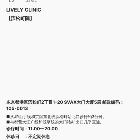
LIVELY CLINIC
【滨松町院】
东京都港区滨松町2丁目1-20 SVAX大门大厦5层 邮政编码：
105-0013
■从JR山手线和京滨东北线浜松町站北口步行约3分钟。
■与都营大江户线和浅草线的大门站A1出口几乎直通。
诊疗时间
：
11:00〜20:00
休诊日
：
不定期休息