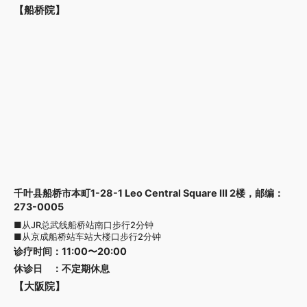
【船桥院】
千叶县船桥市本町1-28-1 Leo Central Square III 2楼，邮编：
273-0005
■从JR总武线船桥站南口步行2分钟
■从京成船桥站车站大楼口步行2分钟
诊疗时间
：
11:00〜20:00
休诊日
：
不定期休息
【大阪院】