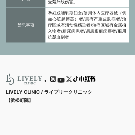
受紫外线伤害。
孕妇或哺乳期妇女/使用体内医疗器械（例
如心脏起搏器）者/患有严重皮肤病者/治
禁忌事项
疗区域有活动性感染者/治疗区域有金属植
入物者/糖尿病患者/易患瘢痕疙瘩者/服用
抗凝血剂者
LIVELY CLINIC / ライブリークリニック
【浜松町院】