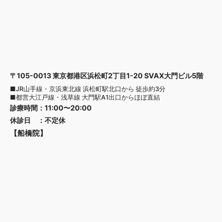
〒105-0013 東京都港区浜松町2丁目1-20 SVAX大門ビル5階
■JR山手線・京浜東北線 浜松町駅北口から 徒歩約3分
■都営大江戸線・浅草線 大門駅A1出口からほぼ直結
診療時間
：
11:00〜20:00
休診日
：
不定休
【船橋院】