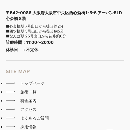
〒542-0086 大阪府大阪市中央区西心斎橋1-5-5 アーバンBLD
心斎橋 8階
■心斎橋駅 7号出口から徒歩約2分
■四ツ橋駅 5号出口から徒歩約5分
■なんば駅 25号出口から徒歩約6分
診療時間
：
11:00〜20:00
休診日
：
不定休
SITE MAP
トップページ
施術一覧
料金案内
アクセス
よくあるご質問
採用情報