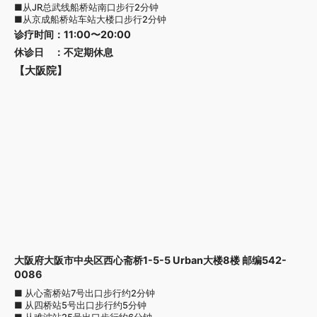
■从JR总武线船桥站南口步行2分钟
■从京成船桥站车站大楼口步行2分钟
诊疗时间
：
11:00〜20:00
休诊日
：
不定期休息
【大阪院】
大阪府大阪市中央区西心斋桥1-5-5 Urban大楼8楼 邮编542-
0086
■ 从心斋桥站7号出口步行约2分钟
■ 从四桥站5号出口步行约5分钟