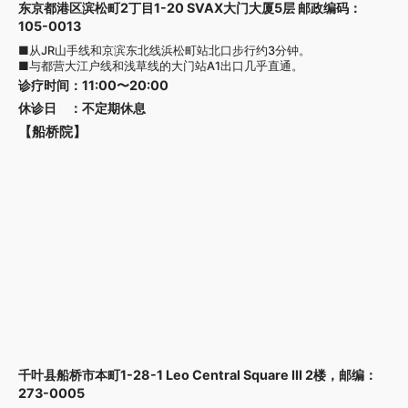
东京都港区滨松町2丁目1-20 SVAX大门大厦5层 邮政编码：
105-0013
■从JR山手线和京滨东北线浜松町站北口步行约3分钟。
■与都营大江户线和浅草线的大门站A1出口几乎直通。
诊疗时间
：
11:00〜20:00
休诊日
：
不定期休息
【船桥院】
千叶县船桥市本町1-28-1 Leo Central Square III 2楼，邮编：
273-0005