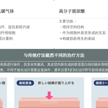
化碳气体
高分子玻尿酸
主要功效：
循环、提告新陈代谢
・维持空间结构
成纤维细胞
・作为细胞外基质形成的支架
蛋白重构
→构建肌肤再生的基础
与传统疗法截然不同的治疗方法
表面进行操作，其安全性极高。真皮层内新生成的胶原蛋白组织能长期维
势。不同于激光治疗需要反复操作，通常仅需1至3次治疗即可获得满意