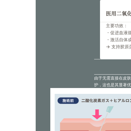
医用二氧
主要功效：
・促进血液
・激活自体
→ 支持胶原
由于无需直接在皮肤
护，这也是其显著优