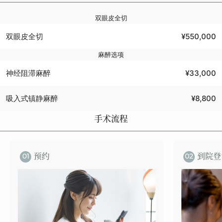
双眼皮全切
双眼皮全切
¥550,000
麻醉选项
神经阻滞麻醉
¥33,000
吸入式镇静麻醉
¥8,800
手术流程
预约
到院登
01
02