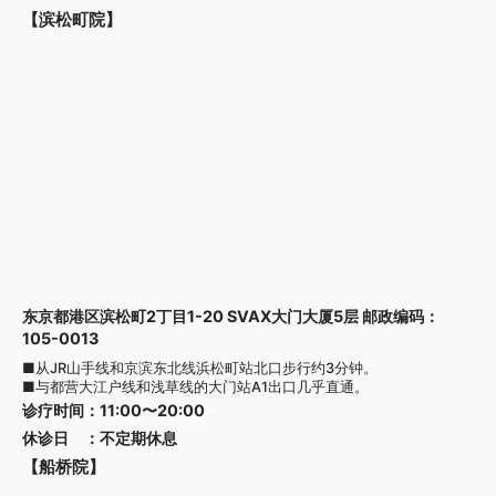
【滨松町院】
东京都港区滨松町2丁目1-20 SVAX大门大厦5层 邮政编码：
105-0013
■从JR山手线和京滨东北线浜松町站北口步行约3分钟。
■与都营大江户线和浅草线的大门站A1出口几乎直通。
诊疗时间
：
11:00〜20:00
休诊日
：
不定期休息
【船桥院】