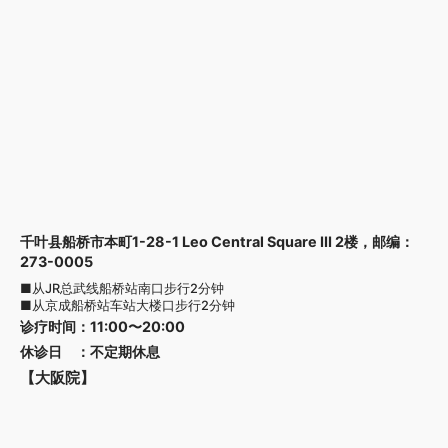
千叶县船桥市本町1-28-1 Leo Central Square III 2楼，邮编：
273-0005
■从JR总武线船桥站南口步行2分钟
■从京成船桥站车站大楼口步行2分钟
诊疗时间
：
11:00〜20:00
休诊日
：
不定期休息
【大阪院】