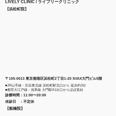
LIVELY CLINIC / ライブリークリニック
【浜松町院】
〒105-0013 東京都港区浜松町2丁目1-20 SVAX大門ビル5階
■JR山手線・京浜東北線 浜松町駅北口から 徒歩約3分
■都営大江戸線・浅草線 大門駅A1出口からほぼ直結
診療時間
：
11:00〜20:00
休診日
：
不定休
【船橋院】