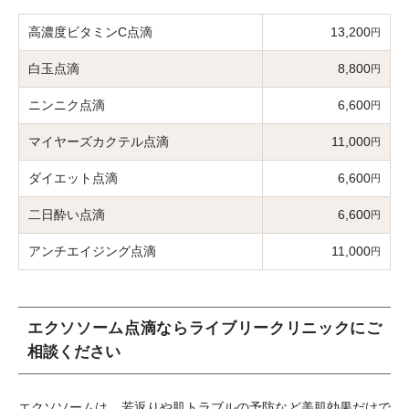
高濃度ビタミンC点滴
13,200
円
白玉点滴
8,800
円
ニンニク点滴
6,600
円
マイヤーズカクテル点滴
11,000
円
ダイエット点滴
6,600
円
二日酔い点滴
6,600
円
アンチエイジング点滴
11,000
円
エクソソーム点滴ならライブリークリニックにご
相談ください
エクソソームは、若返りや肌トラブルの予防など美肌効果だけで