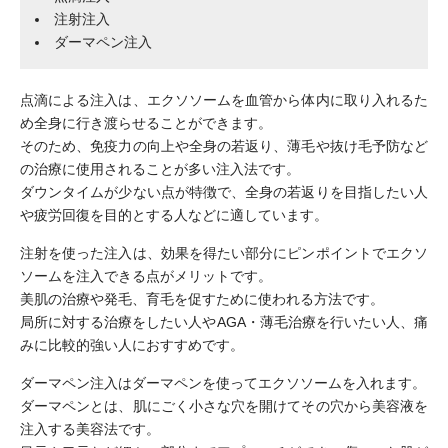
注射注入
ダーマペン注入
点滴による注入は、エクソソームを血管から体内に取り入れるた
め全身に行き渡らせることができます。
そのため、免疫力の向上や全身の若返り、薄毛や抜け毛予防など
の治療に使用されることが多い注入法です。
ダウンタイムが少ない点が特徴で、全身の若返りを目指したい人
や疲労回復を目的とする人などに適しています。
注射を使った注入は、効果を得たい部分にピンポイントでエクソ
ソームを注入できる点がメリットです。
美肌の治療や発毛、育毛を促すために使われる方法です。
局所に対する治療をしたい人やAGA・薄毛治療を行いたい人、痛
みに比較的強い人におすすめです。
ダーマペン注入はダーマペンを使ってエクソソームを入れます。
ダーマペンとは、肌にごく小さな穴を開けてその穴から美容液を
注入する美容法です。